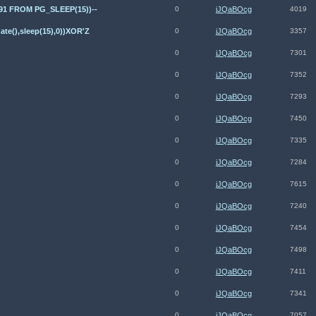
691 FROM PG_SLEEP(15))--
0
jJQaBOcg
4019
ate(),sleep(15),0))XOR'Z
0
jJQaBOcg
3357
0
jJQaBOcg
7301
0
jJQaBOcg
7352
0
jJQaBOcg
7293
0
jJQaBOcg
7450
0
jJQaBOcg
7335
0
jJQaBOcg
7284
0
jJQaBOcg
7615
0
jJQaBOcg
7240
0
jJQaBOcg
7454
0
jJQaBOcg
7498
0
jJQaBOcg
7411
0
jJQaBOcg
7341
0
jJQaBOcg
7057