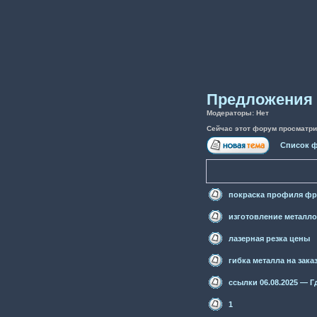
Предложения 
Модераторы: Нет
Сейчас этот форум просматри
Список 
покраска профиля фр
изготовление металл
лазерная резка цены
гибка металла на зака
ссылки 06.08.2025 — Г
1