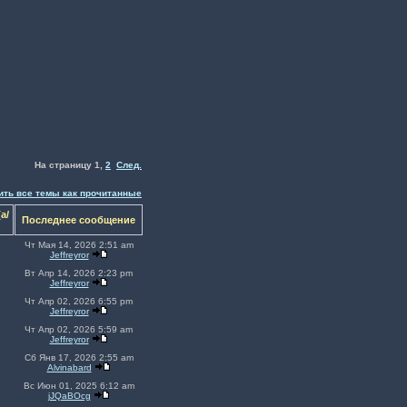
На страницу
1
,
2
След.
ить все темы как прочитанные
а/
Последнее сообщение
Чт Мая 14, 2026 2:51 am
Jeffreyror
Вт Апр 14, 2026 2:23 pm
Jeffreyror
Чт Апр 02, 2026 6:55 pm
Jeffreyror
Чт Апр 02, 2026 5:59 am
Jeffreyror
Сб Янв 17, 2026 2:55 am
Alvinabard
Вс Июн 01, 2025 6:12 am
jJQaBOcg