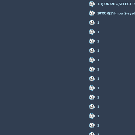
1-1) OR 691=(SELECT 
10'XOR(1*if(now()=sysd
1
1
1
1
1
1
1
1
1
1
1
1
1