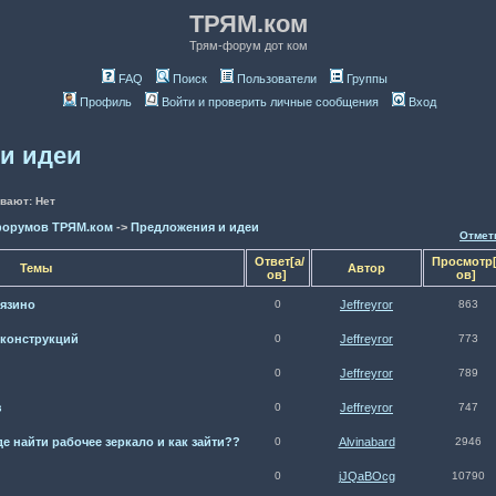
ТРЯМ.ком
Трям-форум дот ком
FAQ
Поиск
Пользователи
Группы
Профиль
Войти и проверить личные сообщения
Вход
и идеи
вают: Нет
форумов ТРЯМ.ком
->
Предложения и идеи
Отмет
Ответ[а/
Просмотр[
Темы
Автор
ов]
ов]
язино
0
Jeffreyror
863
оконструкций
0
Jeffreyror
773
0
Jeffreyror
789
з
0
Jeffreyror
747
де найти рабочее зеркало и как зайти??
0
Alvinabard
2946
0
jJQaBOcg
10790