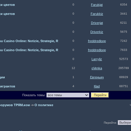
ки цветов
0
Farukjat
6354
ки цветов
0
Farukkiz
3441
0
Driverjat
6211
0
Driverkiz
5675
 Casino Online: Notizie, Strategie, R
0
freddredloop
7242
 Casino Online: Notizie, Strategie, R
0
freddredloop
7633
0
Larryliz
52573
12
oVenka
285789
ции
1
Евгеньич
68929
игрантов
4
Кlаd
68751
Показать темы:
форумов ТРЯМ.ком
->
О политике
Перейти: