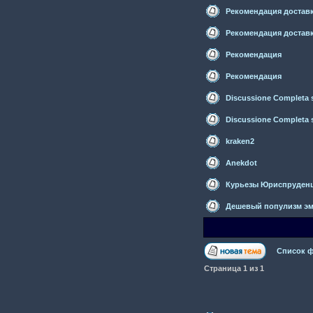
Рекомендация достав
Рекомендация достав
Рекомендация
Рекомендация
Discussione Completa su
Discussione Completa su
kraken2
Anekdot
Курьезы Юриспруден
Дешевый популизм эм
Список 
Страница
1
из
1