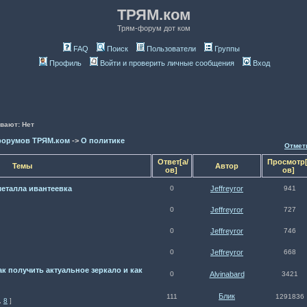
ТРЯМ.ком
Трям-форум дот ком
FAQ
Поиск
Пользователи
Группы
Профиль
Войти и проверить личные сообщения
Вход
вают: Нет
форумов ТРЯМ.ком
->
О политике
Отмет
Ответ[а/
Просмотр[
Темы
Автор
ов]
ов]
еталла ивантеевка
0
Jeffreyror
941
0
Jeffreyror
727
0
Jeffreyror
746
0
Jeffreyror
668
ак получить актуальное зеркало и как
0
Alvinabard
3421
Блик
111
1291836
,
8
]