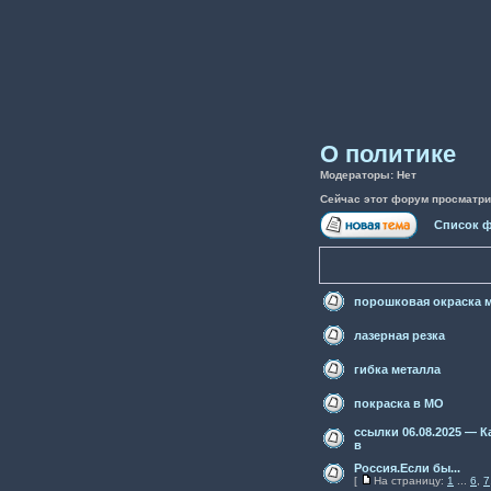
О политике
Модераторы: Нет
Сейчас этот форум просматри
Список 
порошковая окраска м
лазерная резка
гибка металла
покраска в МО
ссылки 06.08.2025 — К
в
Россия.Если бы...
[
На страницу:
1
...
6
,
7