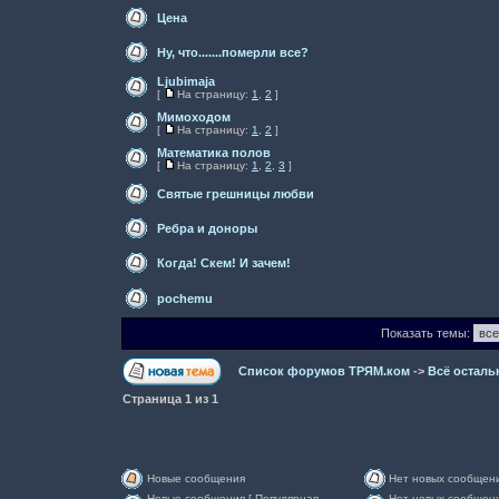
Цена
Ну, что.......померли все?
Ljubimaja
[
На страницу:
1
,
2
]
Мимоходом
[
На страницу:
1
,
2
]
Математика полов
[
На страницу:
1
,
2
,
3
]
Святые грешницы любви
Ребра и доноры
Когда! Скем! И зачем!
pochemu
Показать темы:
Список форумов ТРЯМ.ком
->
Всё осталь
Страница
1
из
1
Новые сообщения
Нет новых сообщен
Новые сообщения [ Популярная
Нет новых сообщени