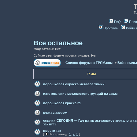
Т
FAQ
Поис
Профиль
Войти 
Всё остальное
Модераторы: Нет
Сейчас этот форум просматривают: Нет
Список форумов ТРЯМ.ком
->
Всё осталь
Темы
порошковая окраска металла химки
изготовление металлоконструкций на заказ
порошковая краска ral
резка лазером
ссылки СЕГОДНЯ — Где взять актуальное зеркало и ка
зайти??
просто так
[
На страницу:
1
,
2
,
3
]