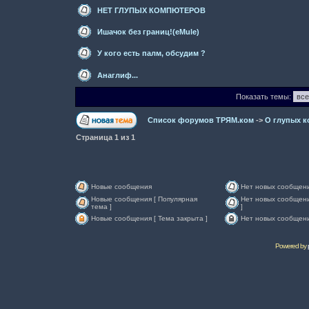
НЕТ ГЛУПЫХ КОМПЮТЕРОВ
Ишачок без границ!(eMule)
У кого есть палм, обсудим ?
Анаглиф...
Показать темы:
Список форумов ТРЯМ.ком
->
О глупых 
Страница
1
из
1
Новые сообщения
Нет новых сообщен
Новые сообщения [ Популярная
Нет новых сообщени
тема ]
]
Новые сообщения [ Тема закрыта ]
Нет новых сообщени
Powered by