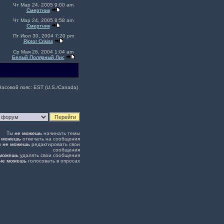
Чт Мар 24, 2005 9:00 am
Смeртник
Чт Мар 24, 2005 8:58 am
Смeртник
Пт Июл 30, 2004 7:20 pm
Riptor Crisiss
Ср Мая 26, 2004 1:04 am
Белый Полярный Лис
Часовой пояс: EST (U.S./Canada)
Ты
не можешь
начинать темы
 можешь
отвечать на сообщения
ы
не можешь
редактировать свои
сообщения
 можешь
удалять свои сообщения
не можешь
голосовать в опросах