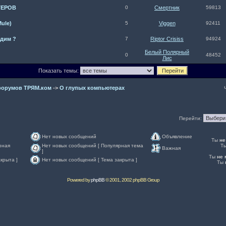
ТЕРОВ
0
Смeртник
59813
ule)
5
Viggen
92411
удим ?
7
Riptor Crisiss
94924
Белый Полярный
0
48452
Лис
Показать темы:
форумов ТРЯМ.ком
->
О глупых компьютерах
Перейти:
Нет новых сообщений
Объявление
Ты
не
рная
Нет новых сообщений [ Популярная тема
Т
Важная
]
Ты
не
крыта ]
Нет новых сообщений [ Тема закрыта ]
Ты
Powered by
phpBB
© 2001, 2002 phpBB Group