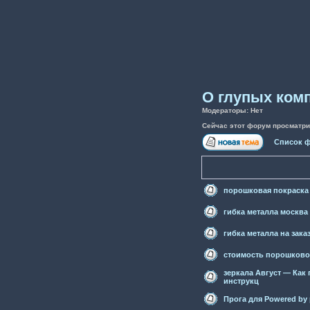
О глупых ком
Модераторы: Нет
Сейчас этот форум просматри
Список 
порошковая покраска
гибка металла москва
гибка металла на зака
стоимость порошково
зеркала Август — Как 
инструкц
Прога для Powered by