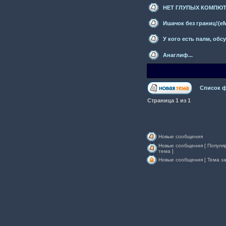
НЕТ ГЛУПЫХ КОМПЮ
Ишачок без границ!(eM
У кого есть палм, обс
Анаглиф...
Список 
Страница
1
из
1
Новые сообщения
Новые сообщения [ Популя
тема ]
Новые сообщения [ Тема за