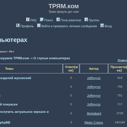
ТРЯМ.ком
Трям-форум дот ком
FAQ
Поиск
Пользователи
Группы
Профиль
Войти и проверить личные сообщения
Вход
пьютерах
вают: Нет
форумов ТРЯМ.ком
->
О глупых компьютерах
Отмет
Ответ[а/
Просмотр[
Темы
Автор
ов]
ов]
 изделий жуковский
0
Jeffreyror
916
0
Jeffreyror
756
з
0
Jeffreyror
751
й покраски
0
Jeffreyror
717
получить актуальное зеркало и
0
Alvinabard
3736
 phpBB
3
Riptor Crisiss
180186