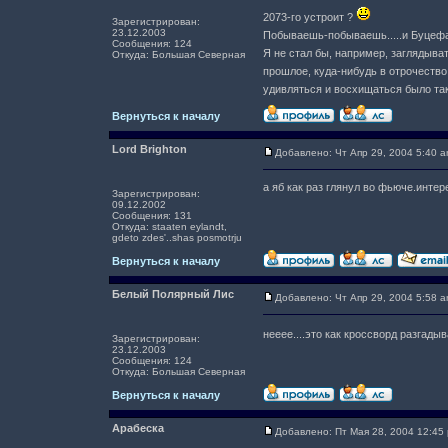
2073-го устроит ?
Зарегистрирован:
23.12.2003
Побываешь-побываешь.....и Буцефа
Сообщения: 124
Я не стал бы, например, заглядыват
Откуда: Большая Северная
прошлое, куда-нибудь в отрочество, 
удивляться и восхищаться было так 
Вернуться к началу
Lord Brighton
Добавлено: Чт Апр 29, 2004 5:40 
а яб как раз глянул во фьюче.интер
Зарегистрирован:
09.12.2002
Сообщения: 131
Откуда: staaten eylandt,
gdeto zdes'..shas posmotrju
Вернуться к началу
Белый Полярный Лис
Добавлено: Чт Апр 29, 2004 5:58 
нееее....это как кроссворд разгады
Зарегистрирован:
23.12.2003
Сообщения: 124
Откуда: Большая Северная
Вернуться к началу
Арабеска
Добавлено: Пт Мая 28, 2004 12:45