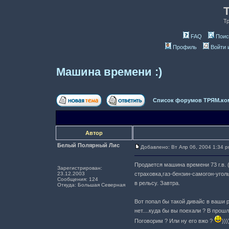
Т
FAQ
Поис
Профиль
Войти 
Машина времени :)
Список форумов ТРЯМ.ко
Автор
Белый Полярный Лис
Добавлено: Вт Апр 06, 2004 1:34 
Продается машина времени 73 г.в. (
Зарегистрирован:
23.12.2003
страховка,газ-бензин-самогон-уголь
Сообщения: 124
в рельсу. Завтра.
Откуда: Большая Северная
Вот попал бы такой дивайс в ваши ру
нет....куда бы вы поехали ? В прош
Поговорим ? Или ну его вжо ?
)))