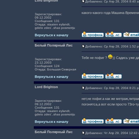
Lord Brighton
Добавлено: Ср Апр 28, 2004 8:40 
какого-какого года Машина Времен
Зарегистрирован:
09.12.2002
Сообщения: 131
Откуда: staaten eylandt,
gdeto zdes'..shas posmotrju
Вернуться к началу
Белый Полярный Лис
Добавлено: Ср Апр 28, 2004 1:52 
Тебе не пофиг ?
)) Садись уже да
Зарегистрирован:
23.12.2003
Сообщения: 124
Откуда: Большая Северная
Вернуться к началу
Lord Brighton
Добавлено: Ср Апр 28, 2004 8:21 
нет,не пофиг.а как же метраж,литра
Зарегистрирован:
09.12.2002
погонятса,а вот если просто 73го
Сообщения: 131
Откуда: staaten eylandt,
gdeto zdes'..shas posmotrju
Вернуться к началу
Белый Полярный Лис
Добавлено: Чт Апр 29, 2004 12:42