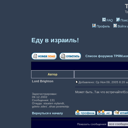
Т
FAQ
Поис
Профиль
Войти 
Еду в израиль!
Список форумов ТРЯМ.ко
Автор
Lord Brighton
Добавлено: Ср Ноя 09, 2005 8:20 
Может быть..Так что встречайте!Если
Зарегистрирован:
09.12.2002
Сообщения: 131
Откуда: staaten eylandt,
gdeto zdes'..shas posmotrju
Вернуться к началу
Показать сообщения: