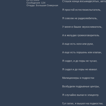
23.12.2003
Стошок конца восьмидесятых, авто
Сообщения: 124
Откуда: Большая Северная
Я простой естествоиспытатель,
Я совсем не радиолюбитель,
У меня в башке звукосниматель,
А в желудке громкоговоритель.
А еще есть ноги или руки,
А еще есть поршень или клапан,
Я сидел, и до поры не чухал,
Я сидел и до поры не квакал.
Милиционеры и подростки
Возбудили подрывные центры,
Я случайно выпал в эпицентр.
Гул затих, я вышел на подмостки,