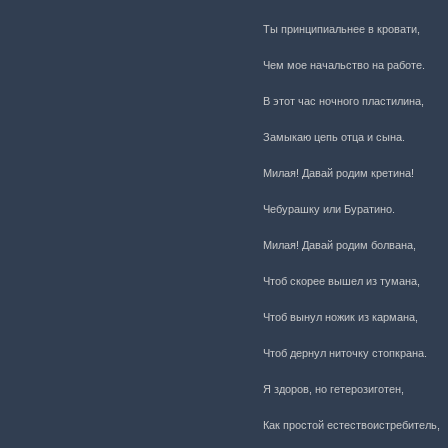
Ты принципиальнее в кровати,
Чем мое начальство на работе.
В этот час ночного пластилина,
Замыкаю цепь отца и сына.
Милая! Давай родим кретина!
Чебурашку или Буратино.
Милая! Давай родим болвана,
Чтоб скорее вышел из тумана,
Чтоб вынул ножик из кармана,
Чтоб дернул ниточку стопкрана.
Я здоров, но гетерозиготен,
Как простой естествоистребитель,