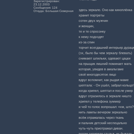
Зарегистрирован:
23.12.2003
Сообщения: 124
здесь зеркало. Оно как киноплёнка
Откуда: Большая Северная
хранит портреты
сотен двух мужчин
и женщин,
те и те спросонку
к нему подходят
из-за спин
торчит всегдашний интерьер дурац
(эх, было бы чем зеркалу блевать)
снимают шпильки, одевают цацки
на прыщик лишний поминает мать
которая, увидев в амальгаме
своё многодесятое лицо
вдруг вспомнит, как рыдая маме
шептала: - Он ушёл, забрал кольцо!
когда хрипел, шептал и после умер
вдруг отразилось в зеркале ништо
хрипел у телефона зуммер
и чей то голос вопрошал: «хм, што?
нить лампы вечером зеркально
всёж отражалась через ткань
и пальчик детский неспецально
чуть-чуть приотражал диван.
потом скрипели стулья, их бывало