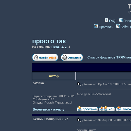
Т
FAQ
Поис
Профиль
Войти 
просто так
На страницу
Пред.
1
,
2
,
3
Список форумов ТРЯМ.ко
Автор
oVenka
Добавлено: Ср Авг 13, 2008 1:55 a
Gde ge ti Lis???otzovis!
Зарегистрирован: 08.11.2001
Сообщения: 83
Откуда: Petach Tiqwa, Izrael
Вернуться к началу
Белый Полярный Лис
Добавлено: Чт Апр 30, 2009 3:07 
"Лента Гада"