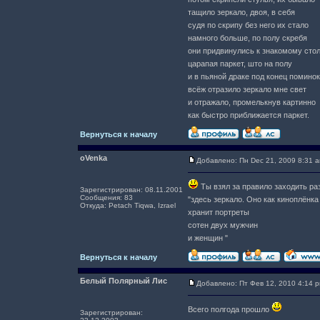
тащило зеркало, двоя, в себя
судя по скрипу без него их стало
намного больше, по полу скребя
они придвинулись к знакомому сто
царапая паркет, што на полу
и в пьяной драке под конец поминок
всёж отразило зеркало мне свет
и отражало, промелькнув картинно
как быстро приближается паркет.
Вернуться к началу
oVenka
Добавлено: Пн Dec 21, 2009 8:31 
Ты взял за правило заходить ра
Зарегистрирован: 08.11.2001
Сообщения: 83
"здесь зеркало. Оно как киноплёнка
Откуда: Petach Tiqwa, Izrael
хранит портреты
сотен двух мужчин
и женщин "
Вернуться к началу
Белый Полярный Лис
Добавлено: Пт Фев 12, 2010 4:14 
Всего полгода прошло
Зарегистрирован: