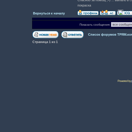
Спасибо за помощ ;=) ... выпало в t
покраска
Вернуться к началу
Показать сообщения:
Список форумов ТРЯМ.ко
Страница
1
из
1
Powered by