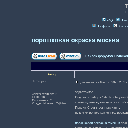
Т
FAQ
Поис
Профиль
Войти 
порошковая окраска москва
Список форумов ТРЯМ.ко
Автор
Jeffreyror
Добавлено: Чт Мая 14, 2026 2:53 
здраствуйте ...
Зарегистрирован:
31.03.2026
Ищу <a href=https://steelcentury.ru
Сообщения: 45
сраничку нам нужно купить cc гибк
Откуда: Khujand, Tajikistan
Просим C советом и как нам ..
нужно ли вопрос как контролировать
порошковая покраска Мытищи
прошу