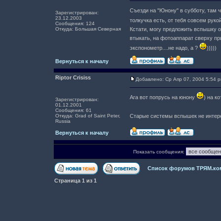
Съезди на "Юнону" в субботу, там 
Зарегистрирован:
23.12.2003
толкучка есть, от тебя совсем руко
Сообщения: 124
Откуда: Большая Северная
Кстати, могу предложить вспышку о
втыкать, на фотоаппарат сверху пр
экспонометр....не надо, а ?
)))))
Вернуться к началу
Riptor Crisiss
Добавлено: Ср Апр 07, 2004 5:54 
Ага вот попрусь на юнону
) на к
Зарегистрирован:
01.12.2001
Сообщения: 61
Откуда: Grad of Saint Peter,
Старые системы вспышек не интере
Russia
Вернуться к началу
Показать сообщения:
Список форумов ТРЯМ.ко
Страница
1
из
1