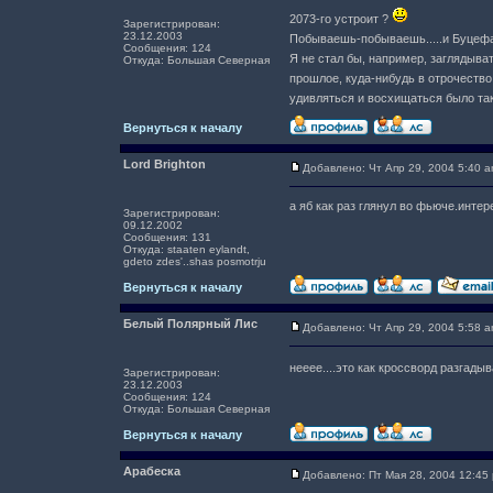
2073-го устроит ?
Зарегистрирован:
23.12.2003
Побываешь-побываешь.....и Буцефа
Сообщения: 124
Я не стал бы, например, заглядыват
Откуда: Большая Северная
прошлое, куда-нибудь в отрочество, 
удивляться и восхищаться было так 
Вернуться к началу
Lord Brighton
Добавлено: Чт Апр 29, 2004 5:40 
а яб как раз глянул во фьюче.интер
Зарегистрирован:
09.12.2002
Сообщения: 131
Откуда: staaten eylandt,
gdeto zdes'..shas posmotrju
Вернуться к началу
Белый Полярный Лис
Добавлено: Чт Апр 29, 2004 5:58 
нееее....это как кроссворд разгады
Зарегистрирован:
23.12.2003
Сообщения: 124
Откуда: Большая Северная
Вернуться к началу
Арабеска
Добавлено: Пт Мая 28, 2004 12:45