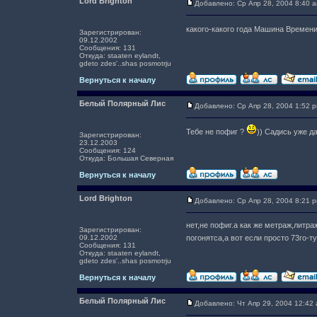
Lord Brighton
Добавлено: Ср Апр 28, 2004 8:40 
какого-какого года Машина Времен
Зарегистрирован:
09.12.2002
Сообщения: 131
Откуда: staaten eylandt,
gdeto zdes'..shas posmotrju
Вернуться к началу
Белый Полярный Лис
Добавлено: Ср Апр 28, 2004 1:52 
Тебе не пофиг ?
)) Садись уже да
Зарегистрирован:
23.12.2003
Сообщения: 124
Откуда: Большая Северная
Вернуться к началу
Lord Brighton
Добавлено: Ср Апр 28, 2004 8:21 
нет,не пофиг.а как же метраж,литра
Зарегистрирован:
09.12.2002
погонятса,а вот если просто 73го
Сообщения: 131
Откуда: staaten eylandt,
gdeto zdes'..shas posmotrju
Вернуться к началу
Белый Полярный Лис
Добавлено: Чт Апр 29, 2004 12:42