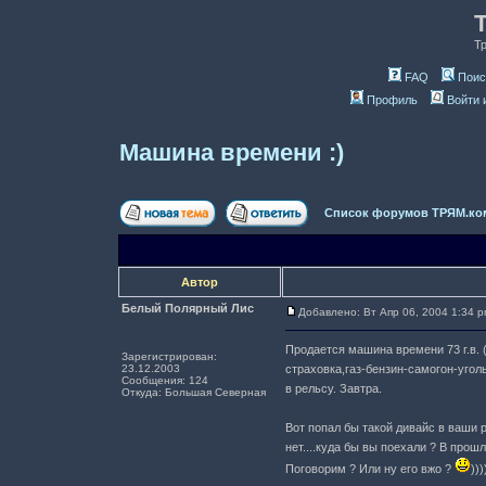
Т
FAQ
Поис
Профиль
Войти 
Машина времени :)
Список форумов ТРЯМ.ко
Автор
Белый Полярный Лис
Добавлено: Вт Апр 06, 2004 1:34 
Продается машина времени 73 г.в. (
Зарегистрирован:
23.12.2003
страховка,газ-бензин-самогон-уголь
Сообщения: 124
в рельсу. Завтра.
Откуда: Большая Северная
Вот попал бы такой дивайс в ваши ру
нет....куда бы вы поехали ? В прош
Поговорим ? Или ну его вжо ?
)))