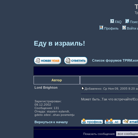
Т
FAQ
Поис
Профиль
Войти 
Еду в израиль!
Список форумов ТРЯМ.ко
Автор
Lord Brighton
Добавлено: Ср Ноя 09, 2005 8:20 
Может быть..Так что встречайте!Если
Зарегистрирован:
09.12.2002
Сообщения: 131
Откуда: staaten eylandt,
gdeto zdes'..shas posmotrju
Вернуться к началу
Показать сообщения: